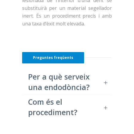
lesionada de l’interior d’una dent se
substituïrà per un material segellador
inert. És un procediment precís i amb
una taxa d’èxit molt elevada.
Preguntes freqüents
Per a què serveix
una endodòncia?
Com és el
procediment?