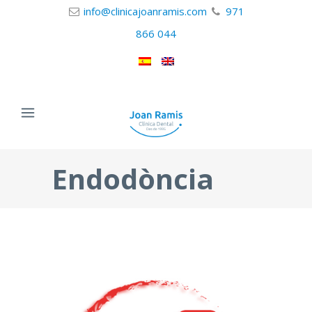
info@clinicajoanramis.com
971
866 044
Endodòncia