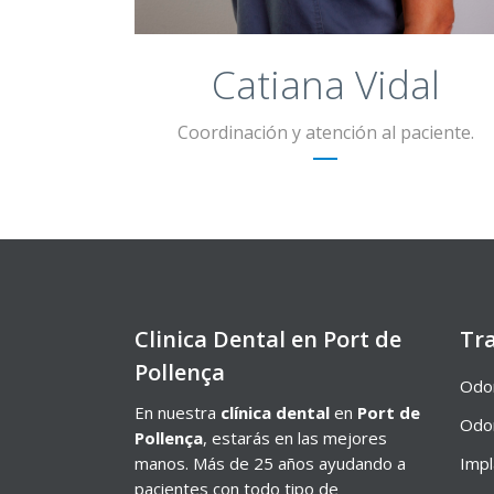
Catiana Vidal
Coordinación y atención al paciente.
Clinica Dental en Port de
Tr
Pollença
Odon
En nuestra
clínica dental
en
Port de
Odon
Pollença
, estarás en las mejores
manos. Más de 25 años ayudando a
Impl
pacientes con todo tipo de