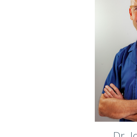
Propietario de
Máster Unive
Oral y Est
Especialista
Óseos y Trata
IMOI y la Un
Socio Titular 
Cirugía Bucal (
Sociedad E
Dr. 