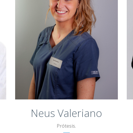
Grado en Auxiliar de Enfermería.
Grado Superior en Técnico de
Laboratorio de Diagnóstico Clínico.
Grado Superior en Prótesis Dental.
Curso teórico práctico de Tecnología
CAD-CAM.
Neus Valeriano
Prótesis.