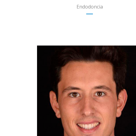
Endodoncia
Beca clínica avanzada en implantología
dental y rehabilitación oral. Facultad de
Odontología de la Universidad de
Nueva York 2022-2024
Doctor en Cirugía Dental, Odontología,
Universidad Internacional de Cataluña
(UIC) 2014-2019
Técnico Dental Certificado (CDT),