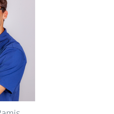
niversidad
nya 2014-2019
ontinua en
uradora
Ramis