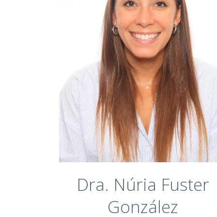
microscópica y microcirugía endodóntica
- Universidad Católica San Antonio,
Málaga. En curso.
Máster universitario en implantología
oral avanzada. Universidad Europea de
Madrid, Valencia 2018 – 2020.
Grado en Odontología. Universidad
Europea de Madrid, Valencia 2013 –
2018.
Dra. Núria Fuster
González