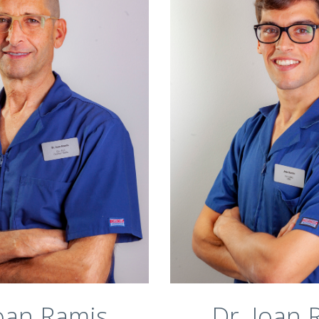
UNIBE.
 la clínica, fundada por él
en 1996.
rsitario en Implantología
ética Dental por la UIB.
Cirujano dentista - U
 Universitario en Injertos
Internacional de Catalu
mientos de Tejidos por el
Cursos de formación c
iversidad de Santiago de
odontología resta
Compostela.
de la Sociedad Española de
SECIB) y Socio Titular de la
spañola de Periodoncia
(SEPES).
Joan Ramis
Dr. Joan 