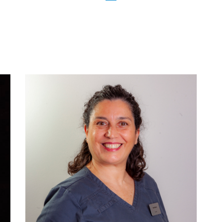
Curso de Formación para el personal
expuesto.
Curso de Manejo psicológico del
paciente conflictivo.
Curso de Cirugía oral.
Curso de Actualización en odontología
conservadora.