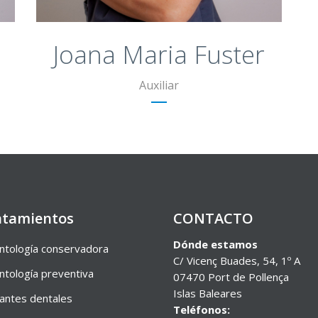
Joana Maria Fuster
Auxiliar
atamientos
CONTACTO
Dónde estamos
tología conservadora
C/ Vicenç Buades, 54, 1º A
tología preventiva
07470 Port de Pollença
Islas Baleares
antes dentales
Teléfonos: