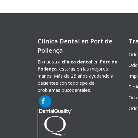
Clinica Dental en Port de
Tr
Pollença
Odon
En nuestra
clínica dental
en
Port de
Odon
Pollença
, estarás en las mejores
manos. Más de 25 años ayudando a
Impl
pacientes con todo tipo de
Peri
problemas bucodentales.
Orto
Odon