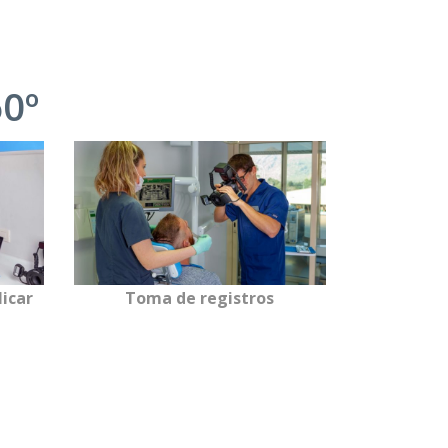
60º
licar
Toma de registros