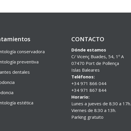
atamientos
CONTACTO
Dónde estamos
tología conservadora
C/ Vicenç Buades, 54, 1º A
tología preventiva
07470 Port de Pollença
Islas Baleares
antes dentales
Teléfonos:
odoncia
+34 971 866 044
+34 971 867 844
doncia
Horario:
tología estética
Lunes a jueves de 8:30 a 17h.
Viernes de 8:30 a 13h.
Parking gratuito