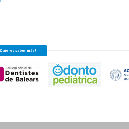
l
Quieres saber más?