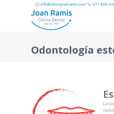
info@clinicajoanramis.com
971 866 04
Odontología est
Es
La so
nosot