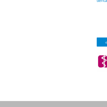
denta
¿