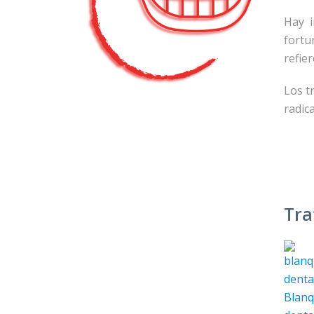
Hay i
fortu
refie
Los t
radic
Tra
Blan