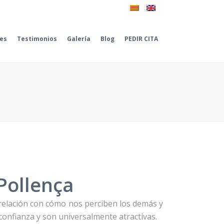
les
Testimonios
Galería
Blog
PEDIR CITA
 Pollença
e relación con cómo nos perciben los demás y
onfianza y son universalmente atractivas.