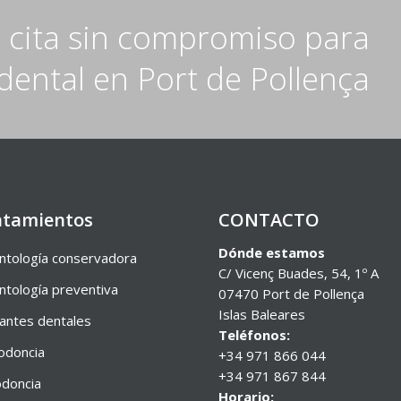
a cita sin compromiso para
dental en Port de Pollença
atamientos
CONTACTO
Dónde estamos
tología conservadora
C/ Vicenç Buades, 54, 1º A
tología preventiva
07470 Port de Pollença
Islas Baleares
antes dentales
Teléfonos:
odoncia
+34 971 866 044
+34 971 867 844
doncia
Horario: