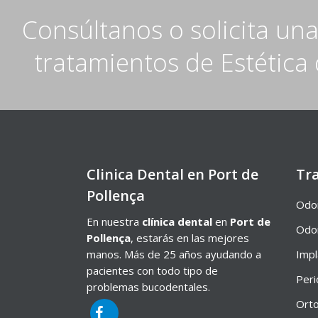
Consúltanos o solicita un
tratamientos de Estética 
Clinica Dental en Port de
Tr
Pollença
Odon
En nuestra
clínica dental
en
Port de
Odon
Pollença
, estarás en las mejores
manos. Más de 25 años ayudando a
Impl
pacientes con todo tipo de
Peri
problemas bucodentales.
Orto