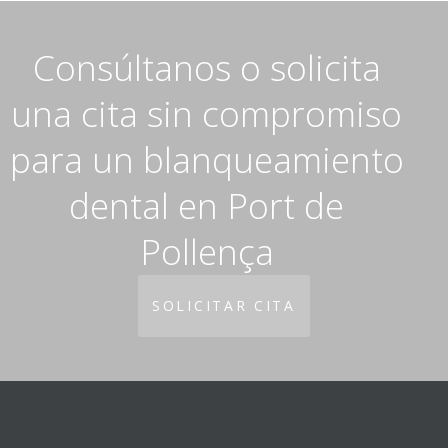
Consúltanos o solicita
una cita sin compromiso
para un blanqueamiento
dental en Port de
Pollença
SOLICITAR CITA