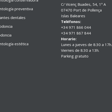
tología conservadora
C/ Vicenç Buades, 54, 1º A
tología preventiva
07470 Port de Pollença
Islas Baleares
antes dentales
Teléfonos:
odoncia
+34 971 866 044
+34 971 867 844
doncia
Horario:
tología estética
Lunes a jueves de 8:30 a 17h.
Viernes de 8:30 a 13h.
Parking gratuito