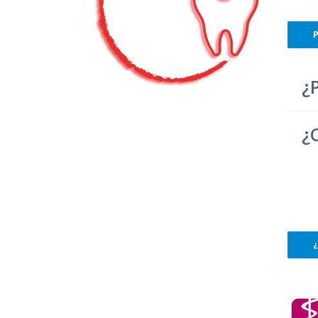
P
¿
¿
¿