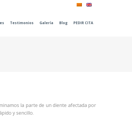
les
Testimonios
Galería
Blog
PEDIR CITA
iminamos la parte de un diente afectada por
pido y sencillo.