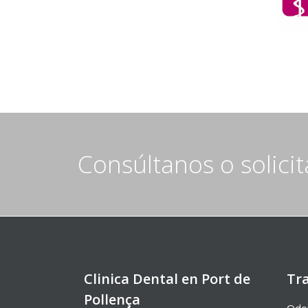
Consúltanos o solici
Clinica Dental en Port de
Tr
Pollença