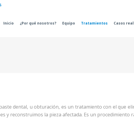
4
Inicio
¿Por qué nosotros?
Equipo
Tratamientos
Casos rea
paste dental, u obturación, es un tratamiento con el que el
ries y reconstruimos la pieza afectada. Es un procedimiento rá