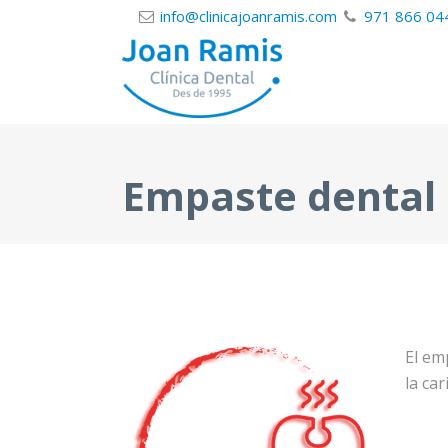
info@clinicajoanramis.com
971 866 04
Empaste dental
El em
la ca