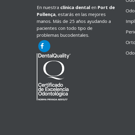
Odon
En nuestra
clínica dental
en
Port de
Odon
Pollença
, estarás en las mejores
manos. Más de 25 años ayudando a
Impl
pacientes con todo tipo de
Peri
problemas bucodentales.
Orto
Odon