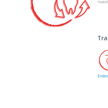
nuest
Tra
Endod