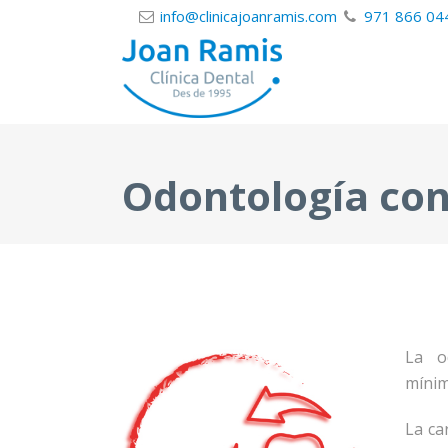
info@clinicajoanramis.com
971 866 04
Odontología co
La o
mínim
La ca