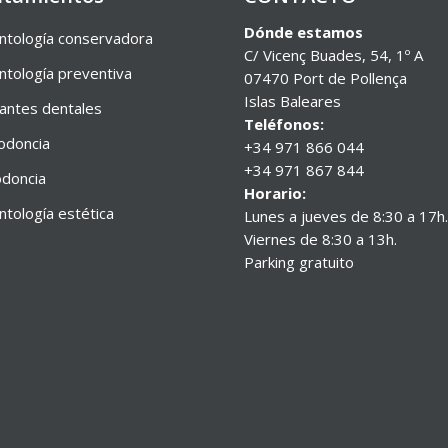
Dónde estamos
tología conservadora
C/ Vicenç Buades, 54, 1º A
tología preventiva
07470 Port de Pollença
Islas Baleares
antes dentales
Teléfonos:
odoncia
+34 971 866 044
+34 971 867 844
doncia
Horario:
tología estética
Lunes a jueves de 8:30 a 17h.
Viernes de 8:30 a 13h.
Parking gratuito