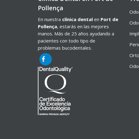
Pollença
Odon
En nuestra
clínica dental
en
Port de
Odon
Pollença
, estarás en las mejores
manos. Más de 25 años ayudando a
Impl
pacientes con todo tipo de
Peri
problemas bucodentales.
Orto
Odon