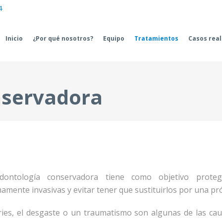
4
Inicio
¿Por qué nosotros?
Equipo
Tratamientos
Casos rea
nservadora
dontología conservadora tiene como objetivo proteg
amente invasivas y evitar tener que sustituirlos por una pró
ries, el desgaste o un traumatismo son algunas de las c