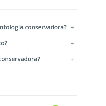
ontología conservadora?
to?
 conservadora?