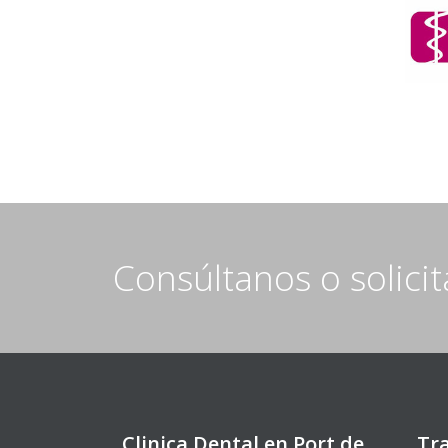
Consúltanos o solici
Clinica Dental en Port de
Tr