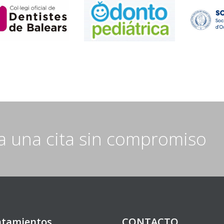
ta una cita sin compromiso
atamientos
CONTACTO