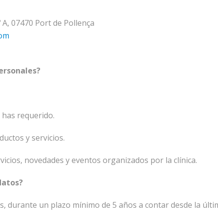
º A, 07470 Port de Pollença
com
personales?
e has requerido.
uctos y servicios.
icios, novedades y eventos organizados por la clínica.
datos?
as, durante un plazo mínimo de 5 años a contar desde la últi