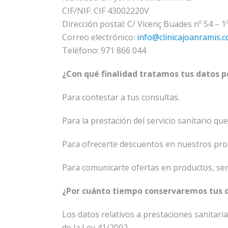
CIF/NIF: CIF 43002220V
Dirección postal: C/ Vicenç Buades nº 54 – 1
Correo electrónico:
info@clinicajoanramis.
Teléfono: 971 866 044
¿Con qué finalidad tratamos tus datos 
Para contestar a tus consultas.
Para la prestación del servicio sanitario qu
Para ofrecerte descuentos en nuestros prod
Para comunicarte ofertas en productos, serv
¿Por cuánto tiempo conservaremos tus 
Los datos relativos a prestaciones sanitari
de la Ley 41/2002.