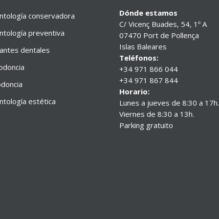
Dónde estamos
tología conservadora
C/ Vicenç Buades, 54, 1º A
tología preventiva
07470 Port de Pollença
Islas Baleares
antes dentales
Teléfonos:
odoncia
+34 971 866 044
+34 971 867 844
doncia
Horario:
tología estética
Lunes a jueves de 8:30 a 17h.
Viernes de 8:30 a 13h.
Parking gratuito