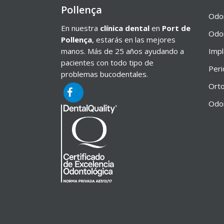
Pollença
Odon
En nuestra
clínica dental
en
Port de
Odon
Pollença
, estarás en las mejores
manos. Más de 25 años ayudando a
Impl
pacientes con todo tipo de
Peri
problemas bucodentales.
Orto
Odon